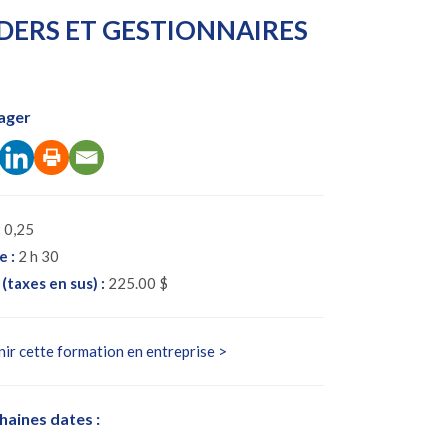
ADERS ET GESTIONNAIRES
ager
:
0,25
e :
2 h 30
(taxes en sus) :
225.00 $
ir cette formation en entreprise >
haines dates :