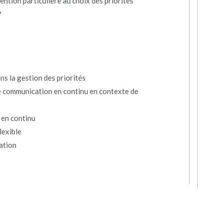
ntion particulière au choix des priorités
?
ans la gestion des priorités
de communication en continu en contexte de
x en continu
lexible
gation