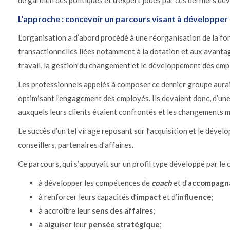
de gardien des politiques et d’expert joués par ces derniers dev
L’approche : concevoir un parcours visant à développer 
L’organisation a d’abord procédé à une réorganisation de la fon
transactionnelles liées notamment à la dotation et aux avanta
travail, la gestion du changement et le développement des empl
Les professionnels appelés à composer ce dernier groupe auraie
optimisant l’engagement des employés. Ils devaient donc, d’un
auxquels leurs clients étaient confrontés et les changements ma
Le succès d’un tel virage reposant sur l’acquisition et le dé
conseillers, partenaires d’affaires.
Ce parcours, qui s’appuyait sur un profil type développé par le 
à développer les compétences de
coach
et d’
accompagn
à renforcer leurs capacités d’
impact
et d’
influence
;
à accroître leur
sens des affaires
;
à aiguiser leur
pensée stratégique
;